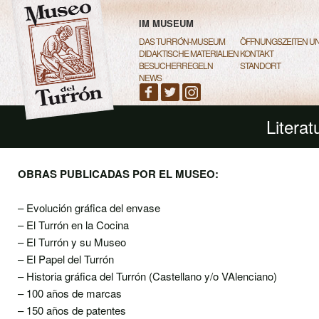
MAIN MENU
SKIP TO PRIMARY CONTENT
SKIP TO SECONDARY CONTENT
IM MUSEUM
DAS TURRÓN-MUSEUM
ÖFFNUNGSZEITEN UN
DIDAKTISCHE MATERIALIEN
KONTAKT
BESUCHERREGELN
STANDORT
NEWS
Literat
OBRAS PUBLICADAS POR EL MUSEO:
– Evolución gráfica del envase
– El Turrón en la Cocina
– El Turrón y su Museo
– El Papel del Turrón
– Historia gráfica del Turrón (Castellano y/o VAlenciano)
– 100 años de marcas
– 150 años de patentes