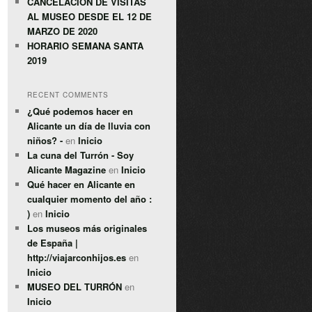
CANCELACIÓN DE VISITAS
AL MUSEO DESDE EL 12 DE
MARZO DE 2020
HORARIO SEMANA SANTA
2019
RECENT COMMENTS
¿Qué podemos hacer en
Alicante un día de lluvia con
niños? -
en
Inicio
La cuna del Turrón - Soy
Alicante Magazine
en
Inicio
Qué hacer en Alicante en
cualquier momento del año :
)
en
Inicio
Los museos más originales
de España |
http://viajarconhijos.es
en
Inicio
MUSEO DEL TURRÓN
en
Inicio