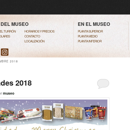
RINCIPAL
CONTENIDO PRINCIPAL
 CONTENIDO SECUNDARIO
 DEL MUSEO
EN EL MUSEO
DEL TURRÓN
HORARIOS Y PRECIOS
PLANTA SUPERIOR
COLARES
CONTACTO
PLANTA MEDIO
LOCALIZACIÓN
PLANTA INFERIOR
MBRE 2018
ades 2018
or
museo