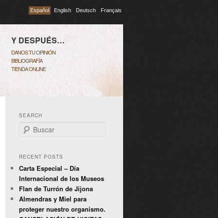
Español
English
Deutsch
Français
Y DESPUÉS…
DANOS TU OPINIÓN
BIBLIOGRAFÍA
TIENDA ONLINE
SEARCH
Buscar
RECENT POSTS
Carta Especial – Día
Internacional de los Museos
Flan de Turrón de Jijona
Almendras y Miel para
proteger nuestro organismo.