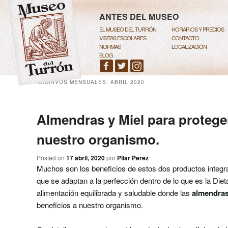
MENÚ PRINCIPAL
IR AL CONTENIDO PRINCIPAL
IR AL CONTENIDO SECUNDARI
ANTES DEL MUSEO
EL MUSEO DEL TURRÓN
HORARIOS Y PRECIOS
VISITAS ESCOLARES
CONTACTO
NORMAS
LOCALIZACIÓN
BLOG
ARCHIVOS MENSUALES:
ABRIL 2020
Almendras y Miel para protege
nuestro organismo.
Posted on
17 abril, 2020
por
Pilar Perez
Muchos son los beneficios de estos dos productos integr
que se adaptan a la perfección dentro de lo que es la Die
alimentación equilibrada y saludable donde las
almendra
beneficios a nuestro organismo.