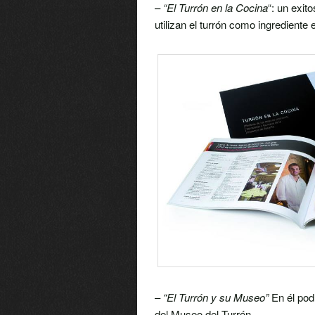
–
“El Turrón en la Cocina
“: un exit
utilizan el turrón como ingrediente 
–
“El Turrón y su Museo”
En él pod
del Museo del Turrón.