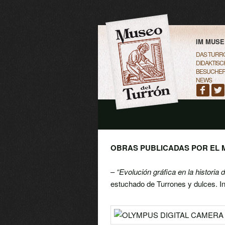
MAIN M
SKIP TO
SKIP TO
IM MUS
DAS TURR
DIDAKTISC
BESUCHE
NEWS
OBRAS PUBLICADAS POR EL 
–
“Evolución gráfica en la historia 
estuchado de Turrones y dulces. I