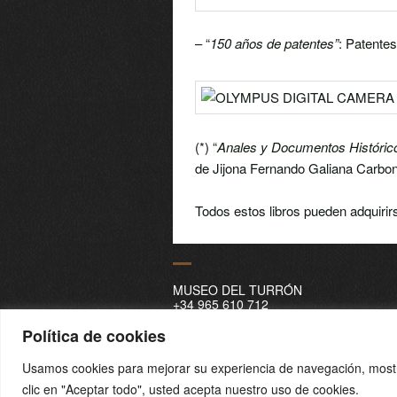
– “
150 años de patentes”
: Patentes
(*) “
Anales y Documentos Históricos
de Jijona Fernando Galiana Carbone
Todos estos libros pueden adquirirs
MUSEO DEL TURRÓN
+34 965 610 712
info@museodelturron.com
Polígono Industrial Ciudad del Turrón - P
Política de cookies
Carretera Busot km1. 03100
Xixona - Alicante
Usamos cookies para mejorar su experiencia de navegación, mostra
clic en "Aceptar todo", usted acepta nuestro uso de cookies.
Ver el google maps