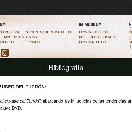
ENU
 PRIMARY CONTENT
 SECONDARY CONTENT
EUM
IM MUSEUM
N
ÓN-MUSEUM
ÖFFNUNGSZEITEN UND PREISE
PLANTA SUPERIOR
I
HE MATERIALIEN
KONTAKT
MITTLERES STOCKWERK
L
RREGELN
STANDORT
PLANTA INFERIOR
O
Bibliografía
MUSEO DEL TURRÓN:
del envase del Turrón”:
abarcando las influencias de las tendencias artí
ncluye DVD.