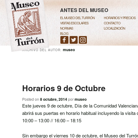
MENÚ PRINCIPAL
IR AL CONTENIDO PRINCIPAL
IR AL CONTENIDO SECUNDARI
ANTES DEL MUSEO
EL MUSEO DEL TURRÓN
HORARIOS Y PRECIOS
VISITAS ESCOLARES
CONTACTO
NORMAS
LOCALIZACIÓN
BLOG
museo
ARCHIVO DEL AUTOR:
Navegador de artículos
Horarios 9 de Octubre
Posted on
8 octubre, 2014
por
museo
Este jueves 9 de octubre, Día de la Comunidad Valencian
abrirá sus puertas en horario habitual incluyendo la visita
10:00 – 13:00 // 16:00 – 18:15
Sin embargo el viernes 10 de octubre, el Museo del Turrón